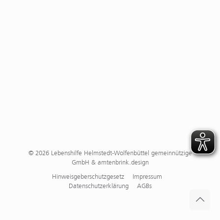
© 2026 Lebenshilfe Helmstedt-Wolfenbüttel gemeinnützige
GmbH & amtenbrink.design
Hinweisgeberschutzgesetz
Impressum
Datenschutzerklärung
AGBs