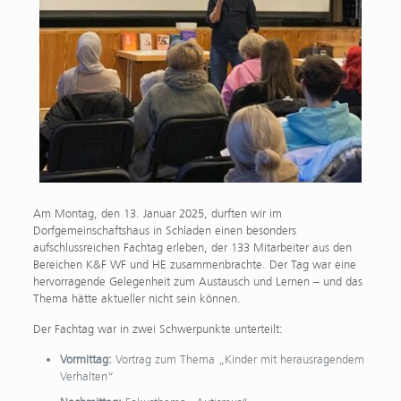
Am Montag, den 13. Januar 2025, durften wir im
Dorfgemeinschaftshaus in Schladen einen besonders
aufschlussreichen Fachtag erleben, der 133 Mitarbeiter aus den
Bereichen K&F WF und HE zusammenbrachte. Der Tag war eine
hervorragende Gelegenheit zum Austausch und Lernen – und das
Thema hätte aktueller nicht sein können.
Der Fachtag war in zwei Schwerpunkte unterteilt:
Vormittag:
Vortrag zum Thema „Kinder mit herausragendem
Verhalten“