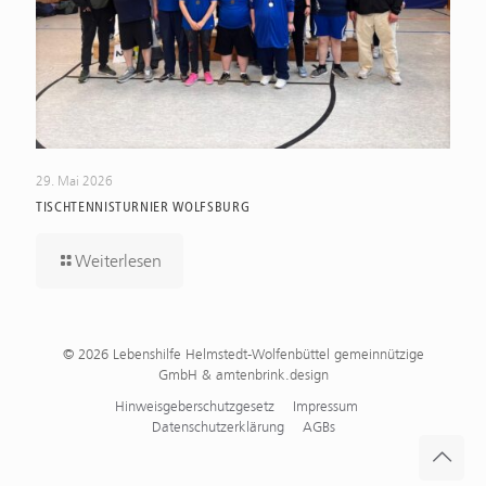
29. Mai 2026
TISCHTENNISTURNIER WOLFSBURG
Weiterlesen
© 2026 Lebenshilfe Helmstedt-Wolfenbüttel gemeinnützige
GmbH & amtenbrink.design
Hinweisgeberschutzgesetz
Impressum
Datenschutzerklärung
AGBs