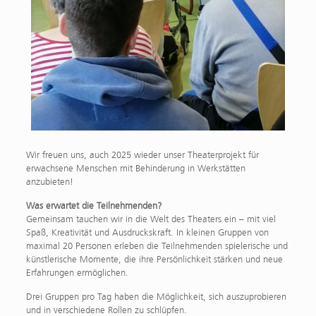
Wir freuen uns, auch 2025 wieder unser Theaterprojekt für
erwachsene Menschen mit Behinderung in Werkstätten
anzubieten!
Was erwartet die Teilnehmenden?
Gemeinsam tauchen wir in die Welt des Theaters ein – mit viel
Spaß, Kreativität und Ausdruckskraft. In kleinen Gruppen von
maximal 20 Personen erleben die Teilnehmenden spielerische und
künstlerische Momente, die ihre Persönlichkeit stärken und neue
Erfahrungen ermöglichen.
Drei Gruppen pro Tag haben die Möglichkeit, sich auszuprobieren
und in verschiedene Rollen zu schlüpfen.