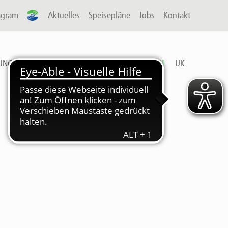
agram
A-P
Aktuelles
Speisepläne
Jobs
Kontakt
UNG & ARBEIT
FREIZEIT
DIENSTLEISTUNGEN
UK