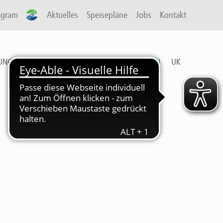
agram
A-P
Aktuelles
Speisepläne
Jobs
Kontakt
UNG & ARBEIT
FREIZEIT
DIENSTLEISTUNGEN
UK