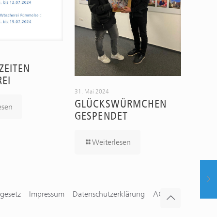
EITEN W
EI
31. Mai 2024
GLÜCKSWÜRMCHEN
esen
GESPENDET
Weiterlesen
gesetz
Impressum
Datenschutzerklärung
AGBs