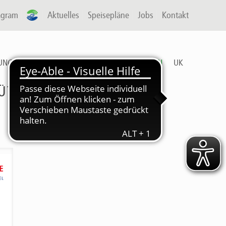
agram
A-P
Aktuelles
Speisepläne
Jobs
Kontakt
UNG & ARBEIT
FREIZEIT
DIENSTLEISTUNGEN
UK
ÜTTEL