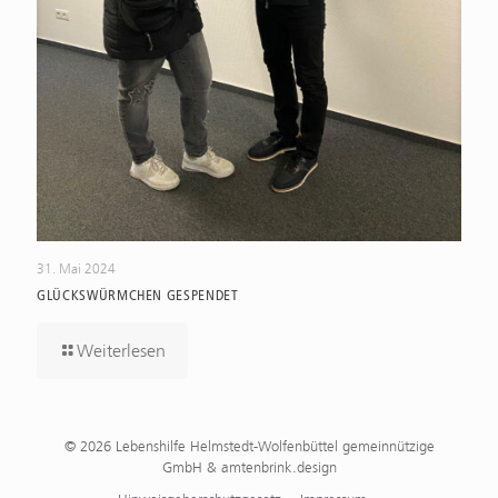
31. Mai 2024
GLÜCKSWÜRMCHEN GESPENDET
Weiterlesen
© 2026 Lebenshilfe Helmstedt-Wolfenbüttel gemeinnützige
GmbH & amtenbrink.design