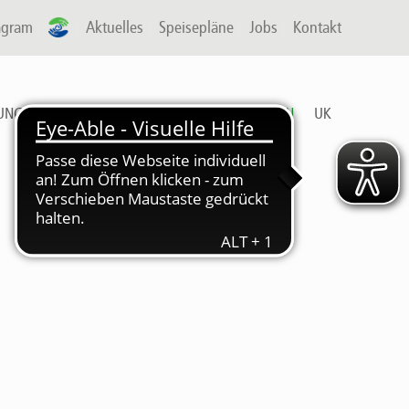
agram
A-P
Aktuelles
Speisepläne
Jobs
Kontakt
UNG & ARBEIT
FREIZEIT
DIENSTLEISTUNGEN
UK