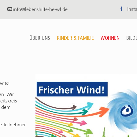
f
Inst
info@lebenshilfe-he-wf.de
ÜBER UNS
KINDER & FAMILIE
WOHNEN
BILD
ents!
en. Wir
itskreis
uf dem
ie Teilnehmer