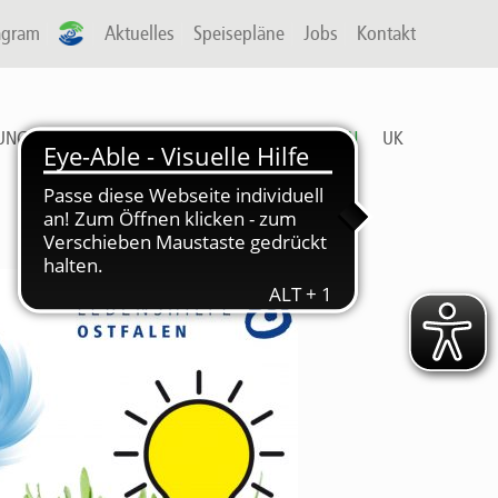
agram
A-P
Aktuelles
Speisepläne
Jobs
Kontakt
UNG & ARBEIT
FREIZEIT
DIENSTLEISTUNGEN
UK