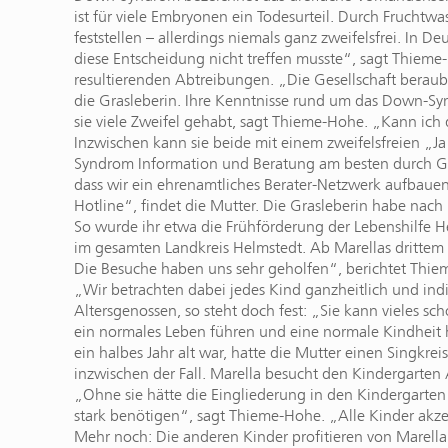
ist für viele Embryonen ein Todesurteil. Durch Fruchtw
feststellen – allerdings niemals ganz zweifelsfrei. In 
diese Entscheidung nicht treffen musste“, sagt Thieme-H
resultierenden Abtreibungen. „Die Gesellschaft beraubt
die Grasleberin. Ihre Kenntnisse rund um das Down-Sy
sie viele Zweifel gehabt, sagt Thieme-Hohe. „Kann ich
Inzwischen kann sie beide mit einem zweifelsfreien „
Syndrom Information und Beratung am besten durch Gle
dass wir ein ehrenamtliches Berater-Netzwerk aufbauen
Hotline“, findet die Mutter. Die Grasleberin habe nac
So wurde ihr etwa die Frühförderung der Lebenshilfe He
im gesamten Landkreis Helmstedt. Ab Marellas drittem 
Die Besuche haben uns sehr geholfen“, berichtet Thiem
„Wir betrachten dabei jedes Kind ganzheitlich und indi
Altersgenossen, so steht doch fest: „Sie kann vieles s
ein normales Leben führen und eine normale Kindheit h
ein halbes Jahr alt war, hatte die Mutter einen Singkrei
inzwischen der Fall. Marella besucht den Kindergarten 
„Ohne sie hätte die Eingliederung in den Kindergarten
stark benötigen“, sagt Thieme-Hohe. „Alle Kinder akzept
Mehr noch: Die anderen Kinder profitieren von Marella