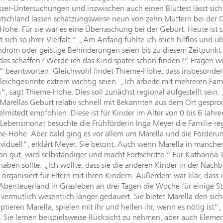
asser-Untersuchungen und inzwischen auch einen Bluttest lässt sic
Deutschland lassen schätzungsweise neun von zehn Müttern bei der D
ohe. Für sie war es eine Überraschung bei der Geburt. Heute ist si
 sich so ihrer Vielfalt.“ „Am Anfang fühlte ich mich hilflos und ü
ndrom oder geistige Behinderungen seien bis zu diesem Zeitpunk
 das schaffen? Werde ich das Kind später schön finden?“ Fragen w
Ja“ beantworten. Gleichwohl findet Thieme-Hohe, dass insbesonde
ichgesinnte extrem wichtig seien. „Ich arbeite mit mehreren Fami
“, sagt Thieme-Hohe. Dies soll zunächst regional aufgestellt sein
h Marellas Geburt relativ schnell mit Bekannten aus dem Ort gesp
lmstedt empfohlen. Diese ist für Kinder im Alter von 0 bis 6 Jahr
Lebensmonat besuchte die Frühförderin Inga Meyer die Familie rege
e-Hohe. Aber bald ging es vor allem um Marella und die Förderung 
viduell“, erklärt Meyer. Sie betont: Auch wenn Marella in manche
chon gut, wird selbständiger und macht Fortschritte.“ Für Katharin
aben sollte. „Ich wollte, dass sie die anderen Kinder in der Nach
s organisiert für Eltern mit ihren Kindern. Außerdem war klar, dass 
Abenteuerland in Grasleben an drei Tagen die Woche für einige Stu
 vermutlich wesentlich länger gedauert. Sie bietet Marella den 
ieren Marella, spielen mit ihr und helfen ihr, wenn es nötig ist“, 
. Sie lernen beispielsweise Rücksicht zu nehmen, aber auch Elem