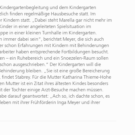
 Kindergartenbegleitung und dem Kindergarten
zlich finden regelmäßige Hausbesuche statt. Im
er Kindern statt. „Dabei steht Marella gar nicht mehr im
nder in einer angeleiteten Spielsituation im
ppe in einer kleinen Turnhalle im Kindergarten.
n immer dabei sein“, berichtet Meyer, die sich auch
ier schon Erfahrungen mit Kindern mit Behinderungen
itarbeiter haben entsprechende Fortbildungen besucht.
rden – ein Ruhebereich und ein Snoezelen-Raum sollen
chon ausgeschrieben.“ Der Kindergarten will die
r Behinderung bleiben. „Sie ist eine große Bereicherung
“, findet Stabrey. Für die Mutter Katharina Thieme-Hohe
en Mutter ist ein Zitat ihres ältesten Kindes besonders
it der Tochter einige Arzt-Besuche machen müssen.
be darauf geantwortet: „Ach so, ich dachte schon, es
leben mit ihrer Frühförderin Inga Meyer und ihrer