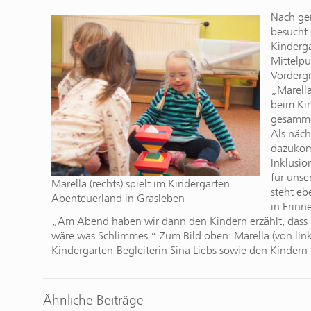
Nach ge
besucht 
Kinderga
Mittelpu
Vordergr
„Marella
beim Kin
gesammel
Als näch
dazukomm
Inklusio
für unse
Marella (rechts) spielt im Kindergarten
steht eb
Abenteuerland in Grasleben
in Erinn
„Am Abend haben wir dann den Kindern erzählt, dass i
wäre was Schlimmes.“ Zum Bild oben: Marella (von links
Kindergarten-Begleiterin Sina Liebs sowie den Kinder
Ähnliche Beiträge