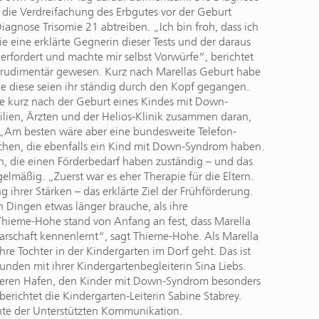
h die Verdreifachung des Erbgutes vor der Geburt
iagnose Trisomie 21 abtreiben. „Ich bin froh, dass ich
e eine erklärte Gegnerin dieser Tests und der daraus
berfordert und machte mir selbst Vorwürfe“, berichtet
t rudimentär gewesen. Kurz nach Marellas Geburt habe
ie diese seien ihr ständig durch den Kopf gegangen.
re kurz nach der Geburt eines Kindes mit Down-
lien, Ärzten und der Helios-Klinik zusammen daran,
. „Am besten wäre aber eine bundesweite Telefon-
rochen, die ebenfalls ein Kind mit Down-Syndrom haben.
en, die einen Förderbedarf haben zuständig – und das
lmäßig. „Zuerst war es eher Therapie für die Eltern.
ihrer Stärken – das erklärte Ziel der Frühförderung.
n Dingen etwas länger brauche, als ihre
a Thieme-Hohe stand von Anfang an fest, dass Marella
barschaft kennenlernt“, sagt Thieme-Hohe. Als Marella
ihre Tochter in der Kindergarten im Dorf geht. Das ist
nden mit ihrer Kindergartenbegleiterin Sina Liebs.
sicheren Hafen, den Kinder mit Down-Syndrom besonders
berichtet die Kindergarten-Leiterin Sabine Stabrey.
ente der Unterstützten Kommunikation.