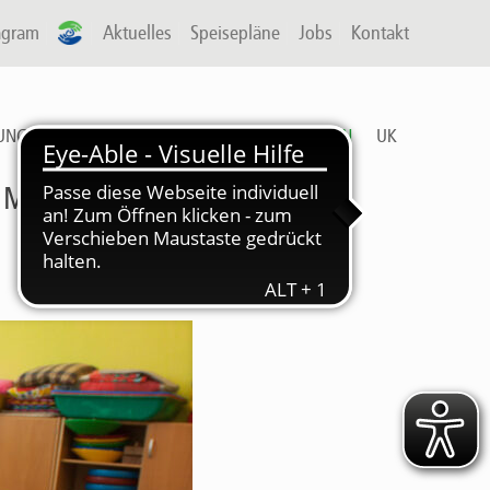
agram
A-P
Aktuelles
Speisepläne
Jobs
Kontakt
UNG & ARBEIT
FREIZEIT
DIENSTLEISTUNGEN
UK
OM