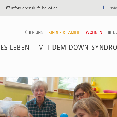
f
Inst
info@lebenshilfe-he-wf.de
ÜBER UNS
KINDER & FAMILIE
WOHNEN
BILD
LES LEBEN – MIT DEM DOWN-SYNDR