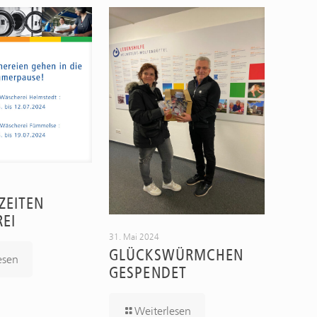
EITEN W
EI
31. Mai 2024
GLÜCKSWÜRMCHEN
esen
GESPENDET
Weiterlesen