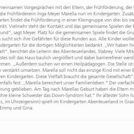
meinsamen Vorgesprächen mit den Eltern, der Frühförderung, der
die Frühfördererin Inga Meyer Marella nun im Kindergarten. Zusät
rten findet die Frühförderung in einer Kleingruppe von drei bis vi
nkt. Vielmehr steht der Kontakt und das gemeinsame Spielen der Ki
und“, sagt Meyer. Platz für die gemeinsamen Spiele findet die Gru
 sucht sich ihre Gefährten für diese Runden aus. Alle Kinder wolle
dergarten für die dortigen Möglichkeiten bedankt. „Wir haben h
t“, berichtet die Leiterin des Abenteuerlandes, Stabrey. Viele M
stes soll das Haus baulich vergrößert und dabei barrierefreier we
en. „Außerdem suchen wir einen Heilpädagogen. Die Stelle ist s
n verstärkt umsetzen. Marella soll nicht das einzige Kind mit eine
ren Kindergarten. Diese Vielfalt braucht die gesamte Gesellschaft
enfalls fest: „Marella bereichert unser Familienleben.“ Der vierfach
erung geblieben. Am Tag nach Marellas Geburt haben die Eltern m
hre kleine Schwester das Down-Syndrom hat.“ Ihr ältester Sohn ha
, im Uhrzeigersinn) spielt im Kindergarten Abenteuerland in Gras
n Emmy und Gina.