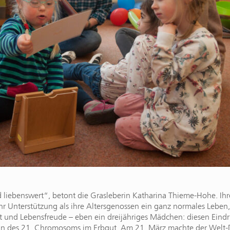
ebenswert“, betont die Grasleberin Katharina Thieme-Hohe. Ihre T
ehr Unterstützung als ihre Altersgenossen ein ganz normales Leben
aft und Lebensfreude – eben ein dreijähriges Mädchen: diesen Eindr
in des 21. Chromosoms im Erbgut. Am 21. März machte der Welt