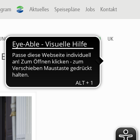
agram
A-P
Aktuelles
Speisepläne
Jobs
Kontakt
UNG & ARBEIT
FREIZEIT
DIENSTLEISTUNGEN
UK
 EINTRACHTSTADION