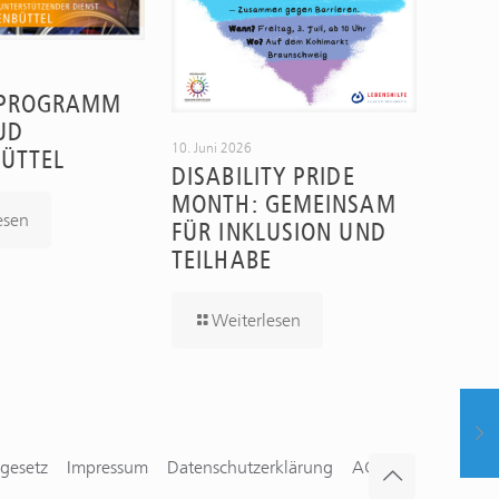
PROGRAMM
UD
10. Juni 2026
ÜTTEL
DISABILITY PRIDE
MONTH: GEMEINSAM
esen
FÜR INKLUSION UND
TEILHABE
Weiterlesen
gesetz
Impressum
Datenschutzerklärung
AGBs