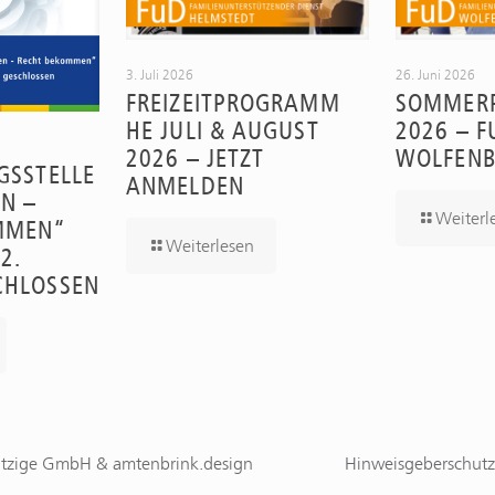
3. Juli 2026
26. Juni 2026
FREIZEITPROGRAMM
SOMMER
HE JULI & AUGUST
2026 – F
2026 – JETZT
WOLFENB
GSSTELLE
ANMELDEN
N –
Weiterl
MMEN“
Weiterlesen
2.
CHLOSSEN
ützige GmbH & amtenbrink.design
Hinweisgeberschutz