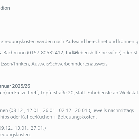
adion
 Betreuungskosten werden nach Aufwand berechnet und können ggf
-S. Bachmann (0157-80532412, fud@lebenshilfe-he-wf.de) oder S
Essen/Trinken, Ausweis/Schwerbehindertenausweis.
Januar 2025/26
) im Freizeittreff, Töpferstraße 20, statt. Fahrdienste ab Werkst
 (08.12., 12.01., 26.01., 02.12., 20.01.), jeweils nachmittags.
Chips oder Kaffee/Kuchen + Betreuungskosten.
9.12., 13.01., 27.01.)
treuungskosten.