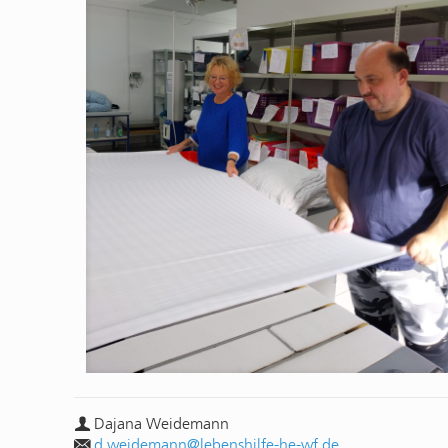
Dajana Weidemann
d.weidemann@lebenshilfe-he-wf.de