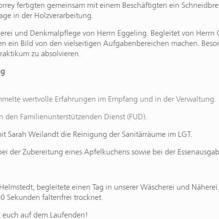
Porrey fertigten gemeinsam mit einem Beschäftigten ein Schneidbret
age in der Holzverarbeitung.
lerei und Denkmalpflege von Herrn Eggeling. Begleitet von Herrn
n ein Bild von den vielseitigen Aufgabenbereichen machen. Besond
Praktikum zu absolvieren.
ng
mmelte wertvolle Erfahrungen im Empfang und in der Verwaltung.
n den Familienunterstützenden Dienst (FUD).
t Sarah Weilandt die Reinigung der Sanitärräume im LGT.
bei der Zubereitung eines Apfelkuchens sowie bei der Essenausgab
s Helmstedt, begleitete einen Tag in unserer Wäscherei und Näher
0 Sekunden faltenfrei trocknet.
en euch auf dem Laufenden!