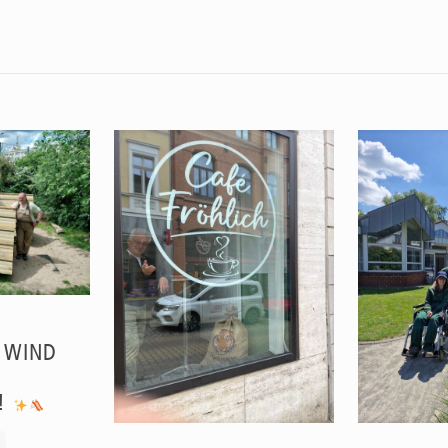
 WIND
R!