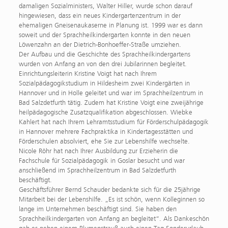
damaligen Sozialministers, Walter Hiller, wurde schon darauf
hingewiesen, dass ein neues Kindergartenzentrum in der
ehemaligen Gneisenaukaserne in Planung ist. 1999 war es dann
soweit und der Sprachheilkindergarten konnte in den neuen
Löwenzahn an der Dietrich-Bonhoeffer-Straße umziehen.
Der Aufbau und die Geschichte des Sprachheilkindergartens
wurden von Anfang an von den drei Jubilarinnen begleitet.
Einrichtungsleiterin Kristine Voigt hat nach Ihrem
Sozialpädagogikstudium in Hildesheim zwei Kindergärten in
Hannover und in Holle geleitet und war im Sprachheilzentrum in
Bad Salzdetfurth tätig. Zudem hat Kristine Voigt eine zweijährige
heilpädagogische Zusatzqualifikation abgeschlossen. Wiebke
Kahlert hat nach Ihrem Lehramtsstudium für Förderschulpädagogik
in Hannover mehrere Fachpraktika in Kindertagesstätten und
Förderschulen absolviert, ehe Sie zur Lebenshilfe wechselte.
Nicole Röhr hat nach Ihrer Ausbildung zur Erzieherin die
Fachschule für Sozialpädagogik in Goslar besucht und war
anschließend im Sprachheilzentrum in Bad Salzdetfurth
beschäftigt.
Geschäftsführer Bernd Schauder bedankte sich für die 25jährige
Mitarbeit bei der Lebenshilfe. „Es ist schön, wenn Kolleginnen so
lange im Unternehmen beschäftigt sind. Sie haben den
Sprachheilkindergarten von Anfang an begleitet“. Als Dankeschön