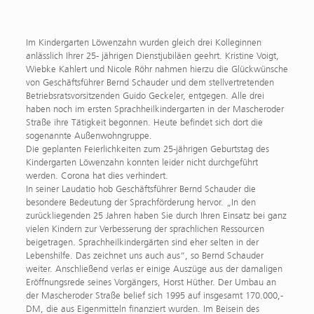
Im Kindergarten Löwenzahn wurden gleich drei Kolleginnen
anlässlich Ihrer 25- jährigen Dienstjubiläen geehrt. Kristine Voigt,
Wiebke Kahlert und Nicole Röhr nahmen hierzu die Glückwünsche
von Geschäftsführer Bernd Schauder und dem stellvertretenden
Betriebsratsvorsitzenden Guido Geckeler, entgegen. Alle drei
haben noch im ersten Sprachheilkindergarten in der Mascheroder
Straße ihre Tätigkeit begonnen. Heute befindet sich dort die
sogenannte Außenwohngruppe.
Die geplanten Feierlichkeiten zum 25-jährigen Geburtstag des
Kindergarten Löwenzahn konnten leider nicht durchgeführt
werden. Corona hat dies verhindert.
In seiner Laudatio hob Geschäftsführer Bernd Schauder die
besondere Bedeutung der Sprachförderung hervor. „In den
zurückliegenden 25 Jahren haben Sie durch Ihren Einsatz bei ganz
vielen Kindern zur Verbesserung der sprachlichen Ressourcen
beigetragen. Sprachheilkindergärten sind eher selten in der
Lebenshilfe. Das zeichnet uns auch aus“, so Bernd Schauder
weiter. Anschließend verlas er einige Auszüge aus der damaligen
Eröffnungsrede seines Vorgängers, Horst Hüther. Der Umbau an
der Mascheroder Straße belief sich 1995 auf insgesamt 170.000,-
DM, die aus Eigenmitteln finanziert wurden. Im Beisein des