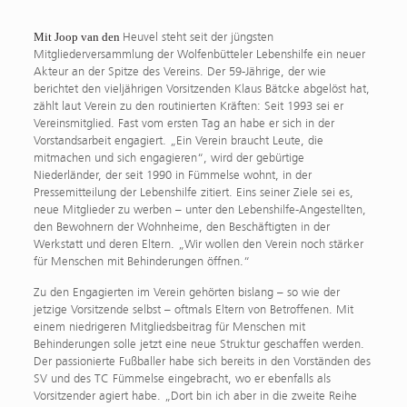
Mit Joop van den
Heuvel steht seit der jüngsten
Mitgliederversammlung der Wolfenbütteler Lebenshilfe ein neuer
Akteur an der Spitze des Vereins. Der 59-Jährige, der wie
berichtet den vieljährigen Vorsitzenden Klaus Bätcke abgelöst hat,
zählt laut Verein zu den routinierten Kräften: Seit 1993 sei er
Vereinsmitglied. Fast vom ersten Tag an habe er sich in der
Vorstandsarbeit engagiert. „Ein Verein braucht Leute, die
mitmachen und sich engagieren“, wird der gebürtige
Niederländer, der seit 1990 in Fümmelse wohnt, in der
Pressemitteilung der Lebenshilfe zitiert. Eins seiner Ziele sei es,
neue Mitglieder zu werben – unter den Lebenshilfe-Angestellten,
den Bewohnern der Wohnheime, den Beschäftigten in der
Werkstatt und deren Eltern. „Wir wollen den Verein noch stärker
für Menschen mit Behinderungen öffnen.“
Zu den Engagierten im Verein gehörten bislang – so wie der
jetzige Vorsitzende selbst – oftmals Eltern von Betroffenen. Mit
einem niedrigeren Mitgliedsbeitrag für Menschen mit
Behinderungen solle jetzt eine neue Struktur geschaffen werden.
Der passionierte Fußballer habe sich bereits in den Vorständen des
SV und des TC Fümmelse eingebracht, wo er ebenfalls als
Vorsitzender agiert habe. „Dort bin ich aber in die zweite Reihe