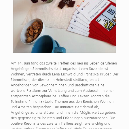
Am 14. Juni fand das zweite Treffen des neu ins Leben gerufenen
Angehörigen-Stammtischs statt, organisiert vom Sozialdienst
Wohnen, vertreten durch Lena Eichwald und Franziska Krüger. Der
Stammtisch, der diesmal in Helmstedt stattfand, bietet
Angehörigen von Bewohner*innen und Beschäftigten eine
wertvolle Plattform zur Vernetzung und zum Austausch. In einer
entspannten Atmosphäre bei Kaffee und Keksen konnten die
Teilnehmer*innen aktuelle Themen aus den Bereichen Wohnen
und Arbeiten besprechen. Die Initiative zielt darauf ab,
Angehörige zu unterstützen und ihnen die Möglichkeit zu geben,
sich gegenseitig zu beraten und Erfahrungen auszutauschen. Die
positive Resonanz des zweiten Treffens zeigt, wie wichtig und
wertvoll solche Zusammenkünfte sind. Viele Teilnehmer*innen