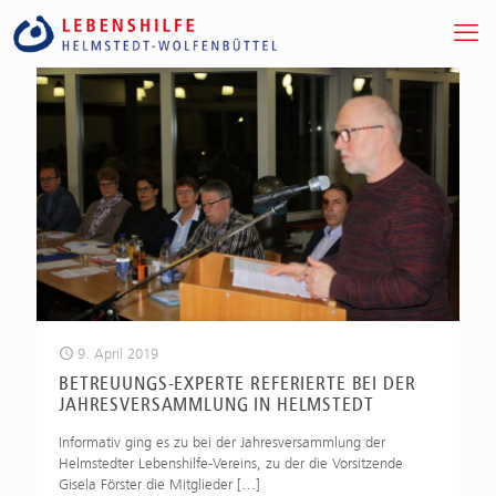
9. April 2019
BETREUUNGS-EXPERTE REFERIERTE BEI DER
JAHRESVERSAMMLUNG IN HELMSTEDT
Informativ ging es zu bei der Jahresversammlung der
Helmstedter Lebenshilfe-Vereins, zu der die Vorsitzende
Gisela Förster die Mitglieder
[…]