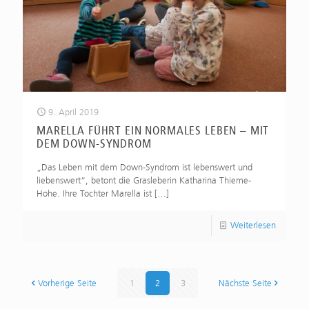
9. April 2019
MARELLA FÜHRT EIN NORMALES LEBEN – MIT
DEM DOWN-SYNDROM
„Das Leben mit dem Down-Syndrom ist lebenswert und
liebenswert“, betont die Grasleberin Katharina Thieme-
Hohe. Ihre Tochter Marella ist
[…]
Weiterlesen
Vorherige Seite
1
2
3
Nächste Seite