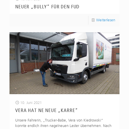
NEUER „BULLY“ FÜR DEN FUD
Weiterlesen
10. Juni 2021
VERA HAT NE NEUE „KARRE“
Unsere Fahrerin, „Trucker-Babe, Vera von Kiedrowski“
konnte endlich ihren nagelneuen Laster übernehmen. Nach